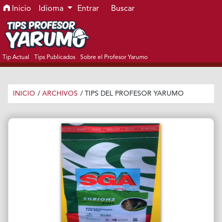
Ir al menú de navegación principal
Ir al contenido principal
Ir al pie de página del sitio
Inicio
Idioma
Entrar
Buscar
Tip Actual
Tips Publicados
Sobre el Profesor Yarumo
INICIO
/
ARCHIVOS
/
TIPS DEL PROFESOR YARUMO