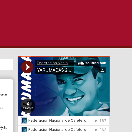
 son
ta
e
oya.