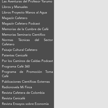
Las Aventuras del Profesor Yarumo
Libros y Manuales
Libros Proyecto Manos al Agua
Magazín Cafetero
Magazín Cafetero Podcast
Memorias de la Cumbre de Café
Memorias Seminario Científico
Normas Técnicas del Sector
Cafetero
Paisaje Cultural Cafetero
Patentes Cenicafé
Por los Caminos de Caldas Podcast
Programa Café 360
Programa de Promoción Toma
Café
Publicaciones Científicas Externas
Radionovela Mi Finca
Revista Cafetera de Colombia
Revista Cenicafé
Revista Ensayos sobre Economía