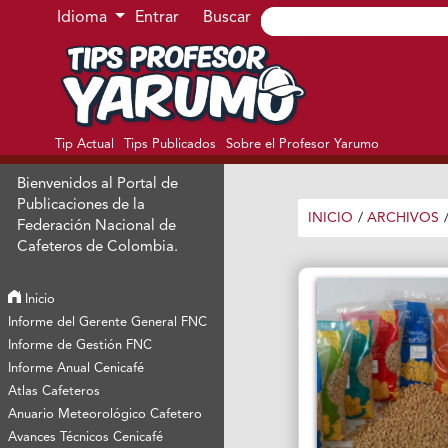
Ir al menú de navegación principal
Ir al contenido principal
Ir al pie de página del sitio
Idioma
Entrar
Buscar
Tip Actual
Tips Publicados
Sobre el Profesor Yarumo
Bienvenidos al Portal de
Publicaciones de la
INICIO
/
ARCHIVOS
Federación Nacional de
Cafeteros de Colombia.
Inicio
Informe del Gerente General FNC
Informe de Gestión FNC
Informe Anual Cenicafé
Atlas Cafeteros
Anuario Meteorológico Cafetero
Avances Técnicos Cenicafé