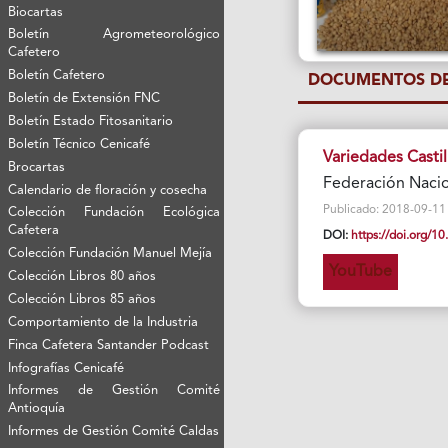
Biocartas
Boletín Agrometeorológico
Cafetero
Boletín Cafetero
DOCUMENTOS DE
Boletín de Extensión FNC
Boletín Estado Fitosanitario
Boletín Técnico Cenicafé
Variedades Castil
Brocartas
Federación Nacio
Calendario de floración y cosecha
Publicado: 2018-09-11 Vi
Colección Fundación Ecológica
Cafetera
DOI:
https://doi.org/
Colección Fundación Manuel Mejía
YouTube
Colección Libros 80 años
Colección Libros 85 años
Comportamiento de la Industria
Finca Cafetera Santander Podcast
Infografías Cenicafé
Informes de Gestión Comité
Antioquía
Informes de Gestión Comité Caldas