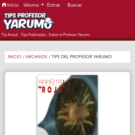
Ir al menú de navegación principal
Ir al contenido principal
Ir al pie de página del sitio
Inicio
Idioma
Entrar
Buscar
Tip Actual
Tips Publicados
Sobre el Profesor Yarumo
INICIO
/
ARCHIVOS
/
TIPS DEL PROFESOR YARUMO