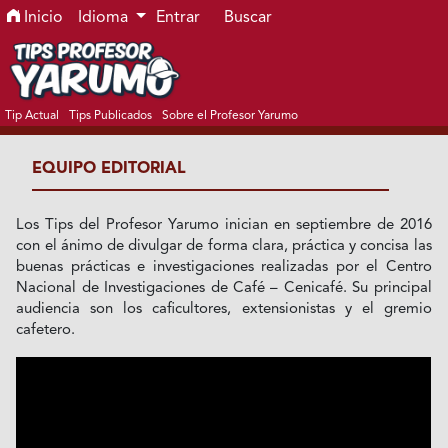
Ir al menú de navegación principal
Ir al contenido principal
Ir al pie de página del sitio
Inicio
Idioma
Entrar
Buscar
Tip Actual
Tips Publicados
Sobre el Profesor Yarumo
EQUIPO EDITORIAL
Los Tips del Profesor Yarumo inician en septiembre de 2016
con el ánimo de divulgar de forma clara, práctica y concisa las
buenas prácticas e investigaciones realizadas por el Centro
Nacional de Investigaciones de Café – Cenicafé. Su principal
audiencia son los caficultores, extensionistas y el gremio
cafetero.