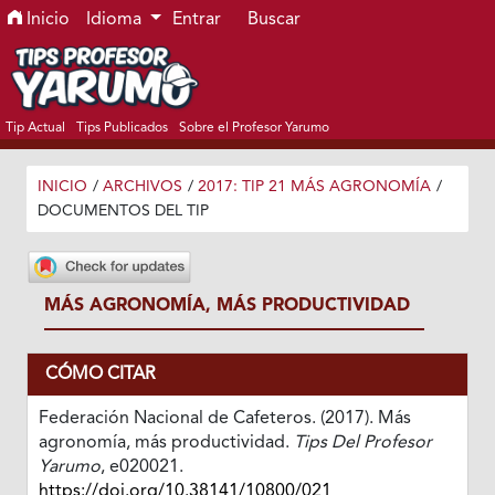
Ir al menú de navegación principal
Ir al contenido principal
Ir al pie de página del sitio
Inicio
Idioma
Entrar
Buscar
Tip Actual
Tips Publicados
Sobre el Profesor Yarumo
INICIO
/
ARCHIVOS
/
2017: TIP 21 MÁS AGRONOMÍA
/
DOCUMENTOS DEL TIP
MÁS AGRONOMÍA, MÁS PRODUCTIVIDAD
CÓMO CITAR
Federación Nacional de Cafeteros. (2017). Más
agronomía, más productividad.
Tips Del Profesor
Yarumo
, e020021.
https://doi.org/10.38141/10800/021