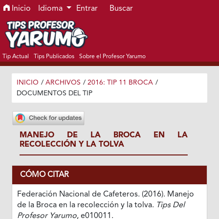
Ir al menú de navegación principal
Ir al contenido principal
Ir al pie de página del sitio
Inicio
Idioma
Entrar
Buscar
Tip Actual
Tips Publicados
Sobre el Profesor Yarumo
INICIO
/
ARCHIVOS
/
2016: TIP 11 BROCA
/
DOCUMENTOS DEL TIP
MANEJO DE LA BROCA EN LA
RECOLECCIÓN Y LA TOLVA
CÓMO CITAR
Federación Nacional de Cafeteros. (2016). Manejo
de la Broca en la recolección y la tolva.
Tips Del
Profesor Yarumo
, e010011.