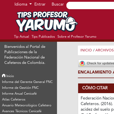
Ir al menú de navegación principal
Ir al contenido principal
Ir al pie de página del sitio
Idioma
Entrar
Buscar
Tip Actual
Tips Publicados
Sobre el Profesor Yarumo
Bienvenidos al Portal de
INICIO
/
ARCHIVOS
Publicaciones de la
Federación Nacional de
Cafeteros de Colombia.
ENCALAMIENTO A
Inicio
Informe del Gerente General FNC
CÓMO CITAR
Informe de Gestión FNC
Informe Anual Cenicafé
Federación Nacio
Atlas Cafeteros
Cafeteros. (2016)
Anuario Meteorológico Cafetero
acidez del suelo p
Avances Técnicos Cenicafé