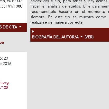
umo
, e010007.
acidez del suelo, para saber si hay acidez
0.38141/1080
hacer el análisis de suelos. El encalamien
recomendable hacerlo en el momento 
siembra. En este tip se muestra como
realizarse de manera correcta.
 DE CITA
BIOGRAFÍA DEL AUTOR/A
(VER)
be
o:
20
e 2016
i.org
1/108