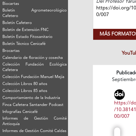
Del Profesor Yar
Biocartas
https://doi.org/1
Boletín Agrometeorológico
0/007
Cafetero
Boletín Cafetero
Boletín de Extensión FNC
MÁS FORMATOS
Boletín Estado Fitosanitario
Boletín Técnico Cenicafé
Brocartas
YouTu
Calendario de floración y cosecha
Colección Fundación Ecológica
Cafetera
Publicad
Colección Fundación Manuel Mejía
Septiembr
Colección Libros 80 años
Colección Libros 85 años
Comportamiento de la Industria
https://do
Finca Cafetera Santander Podcast
/10.3814
Infografías Cenicafé
00/007
Informes de Gestión Comité
Antioquía
Informes de Gestión Comité Caldas