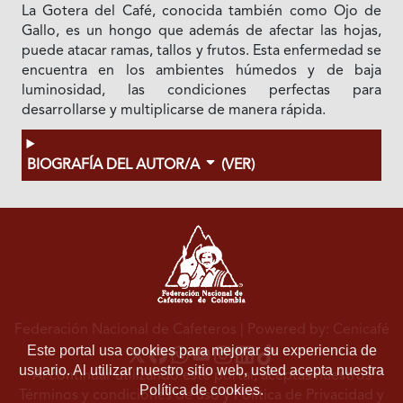
La Gotera del Café, conocida también como Ojo de
Gallo, es un hongo que además de afectar las hojas,
puede atacar ramas, tallos y frutos. Esta enfermedad se
encuentra en los ambientes húmedos y de baja
luminosidad, las condiciones perfectas para
desarrollarse y multiplicarse de manera rápida.
BIOGRAFÍA DEL AUTOR/A
(VER)
Federación Nacional de Cafeteros
| Powered by: Cenicafé
Este portal usa cookies para mejorar su experiencia de
usuario. Al utilizar nuestro sitio web, usted acepta nuestra
Al continuar utilizando este portal, aceptas nuestros
Política de cookies.
Términos y condiciones de uso
y
Política de Privacidad y