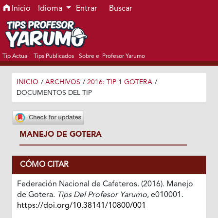
Ir al menú de navegación principal
Ir al contenido principal
Ir al pie de página del sitio
Inicio
Idioma
Entrar
Buscar
Tip Actual
Tips Publicados
Sobre el Profesor Yarumo
INICIO
/
ARCHIVOS
/
2016: TIP 1 GOTERA
/
DOCUMENTOS DEL TIP
MANEJO DE GOTERA
CÓMO CITAR
Federación Nacional de Cafeteros. (2016). Manejo
de Gotera.
Tips Del Profesor Yarumo
, e010001.
https://doi.org/10.38141/10800/001