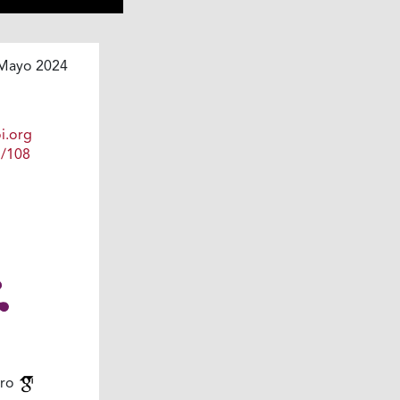
Mayo 2024
i.org
1/108
ero