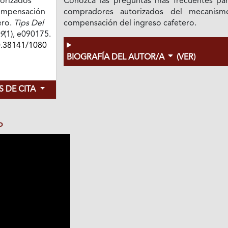
orizados
Conozca las preguntas más frecuentes par
ompensación
compradores autorizados del mecanis
ero.
Tips Del
compensación del ingreso cafetero.
9
(1), e090175.
0.38141/1080
BIOGRAFÍA DEL AUTOR/A
(VER)
 DE CITA
o