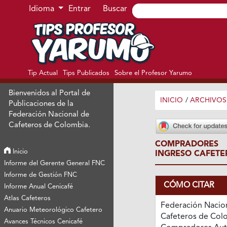
Ir al menú de navegación principal
Ir al contenido principal
Ir al pie de página del sitio
Idioma
Entrar
Buscar
Tip Actual
Tips Publicados
Sobre el Profesor Yarumo
Bienvenidos al Portal de
INICIO
/
ARCHIVOS
Publicaciones de la
Federación Nacional de
Cafeteros de Colombia.
COMPRADORES 
Inicio
INGRESO CAFETE
Informe del Gerente General FNC
Informe de Gestión FNC
CÓMO CITAR
Informe Anual Cenicafé
Atlas Cafeteros
Federación Nacio
Anuario Meteorológico Cafetero
Cafeteros de Colo
Avances Técnicos Cenicafé