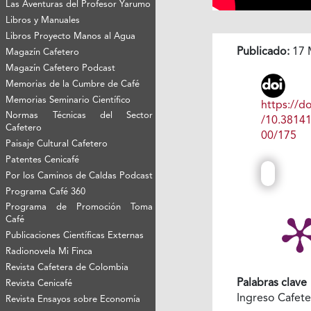
Las Aventuras del Profesor Yarumo
Libros y Manuales
Libros Proyecto Manos al Agua
Publicado:
17 
Magazín Cafetero
Magazín Cafetero Podcast
Memorias de la Cumbre de Café
Memorias Seminario Científico
https://do
Normas Técnicas del Sector
/10.3814
Cafetero
00/175
Paisaje Cultural Cafetero
Patentes Cenicafé
Por los Caminos de Caldas Podcast
Programa Café 360
Programa de Promoción Toma
Café
Publicaciones Científicas Externas
Radionovela Mi Finca
Revista Cafetera de Colombia
Palabras clave
Revista Cenicafé
Ingreso Cafet
Revista Ensayos sobre Economía