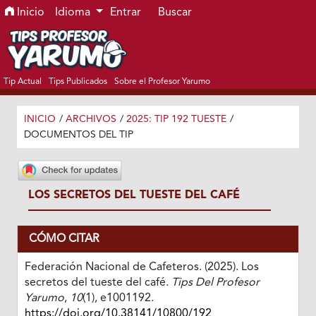
Ir al menú de navegación principal
Ir al contenido principal
Ir al pie de página del sitio
Inicio
Idioma
Entrar
Buscar
Tip Actual
Tips Publicados
Sobre el Profesor Yarumo
INICIO
/
ARCHIVOS
/
2025: TIP 192 TUESTE
/
DOCUMENTOS DEL TIP
LOS SECRETOS DEL TUESTE DEL CAFÉ
CÓMO CITAR
Federación Nacional de Cafeteros. (2025). Los
secretos del tueste del café.
Tips Del Profesor
Yarumo
,
10
(1), e1001192.
https://doi.org/10.38141/10800/192