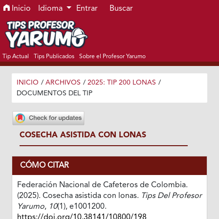
Ir al menú de navegación principal
Ir al contenido principal
Ir al pie de página del sitio
Inicio
Idioma
Entrar
Buscar
Tip Actual
Tips Publicados
Sobre el Profesor Yarumo
INICIO
/
ARCHIVOS
/
2025: TIP 200 LONAS
/
DOCUMENTOS DEL TIP
COSECHA ASISTIDA CON LONAS
CÓMO CITAR
Federación Nacional de Cafeteros de Colombia.
(2025). Cosecha asistida con lonas.
Tips Del Profesor
Yarumo
,
10
(1), e1001200.
https://doi.org/10.38141/10800/198