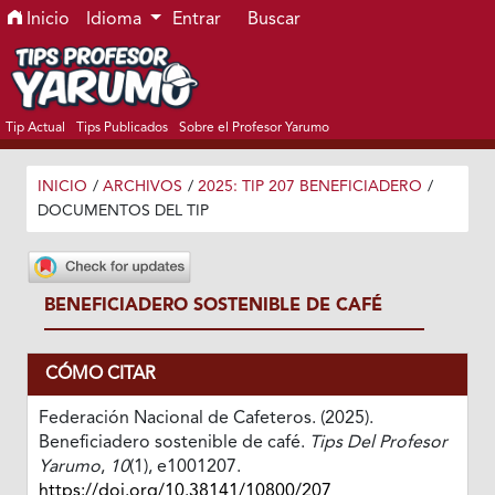
Ir al menú de navegación principal
Ir al contenido principal
Ir al pie de página del sitio
Inicio
Idioma
Entrar
Buscar
Tip Actual
Tips Publicados
Sobre el Profesor Yarumo
INICIO
/
ARCHIVOS
/
2025: TIP 207 BENEFICIADERO
/
DOCUMENTOS DEL TIP
BENEFICIADERO SOSTENIBLE DE CAFÉ
CÓMO CITAR
Federación Nacional de Cafeteros. (2025).
Beneficiadero sostenible de café.
Tips Del Profesor
Yarumo
,
10
(1), e1001207.
https://doi.org/10.38141/10800/207