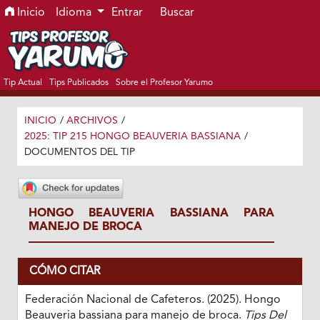
Ir al menú de navegación principal
Ir al contenido principal
Ir al pie de página del sitio
Inicio
Idioma
Entrar
Buscar
Tip Actual
Tips Publicados
Sobre el Profesor Yarumo
INICIO
/
ARCHIVOS
/
2025: TIP 215 HONGO BEAUVERIA BASSIANA
/
DOCUMENTOS DEL TIP
HONGO BEAUVERIA BASSIANA PARA
MANEJO DE BROCA
CÓMO CITAR
Federación Nacional de Cafeteros. (2025). Hongo
Beauveria bassiana para manejo de broca.
Tips Del