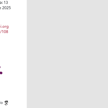
o:
13
e 2025
i.org
1/108
elo