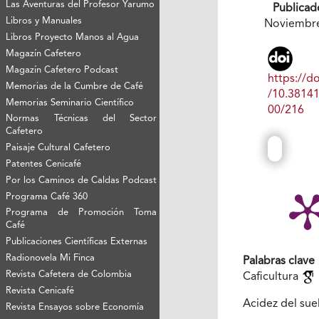
Las Aventuras del Profesor Yarumo
Publicad
Libros y Manuales
Noviembr
Libros Proyecto Manos al Agua
Magazín Cafetero
Magazín Cafetero Podcast
https://do
Memorias de la Cumbre de Café
/10.3814
Memorias Seminario Científico
00/216
Normas Técnicas del Sector
Cafetero
Paisaje Cultural Cafetero
Patentes Cenicafé
Por los Caminos de Caldas Podcast
Programa Café 360
Programa de Promoción Toma
Café
Publicaciones Científicas Externas
Radionovela Mi Finca
Palabras clave
Revista Cafetera de Colombia
Caficultura
Revista Cenicafé
Acidez del su
Revista Ensayos sobre Economía