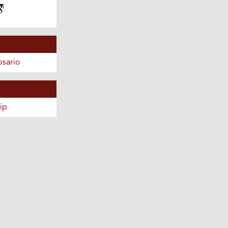
osario
ip