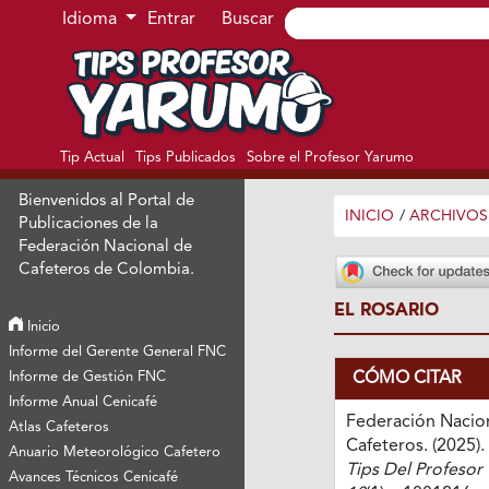
Ir al menú de navegación principal
Ir al contenido principal
Ir al pie de página del sitio
Idioma
Entrar
Buscar
Tip Actual
Tips Publicados
Sobre el Profesor Yarumo
Bienvenidos al Portal de
INICIO
/
ARCHIVOS
Publicaciones de la
Federación Nacional de
Cafeteros de Colombia.
EL ROSARIO
Inicio
Informe del Gerente General FNC
CÓMO CITAR
Informe de Gestión FNC
Informe Anual Cenicafé
Federación Nacio
Atlas Cafeteros
Cafeteros. (2025). 
Anuario Meteorológico Cafetero
Tips Del Profesor
Avances Técnicos Cenicafé