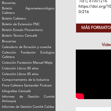
10
(1), e1001216.
Biocartas
https://doi.org/1
Boletín Agrometeorológico
0/216
Cafetero
Boletín Cafetero
Boletín de Extensión FNC
MÁS FORMATOS
Boletín Estado Fitosanitario
Boletín Técnico Cenicafé
Brocartas
Vide
Calendario de floración y cosecha
Colección Fundación Ecológica
Cafetera
Colección Fundación Manuel Mejía
Colección Libros 80 años
Colección Libros 85 años
Comportamiento de la Industria
Finca Cafetera Santander Podcast
Infografías Cenicafé
Informes de Gestión Comité
Antioquía
Informes de Gestión Comité Caldas