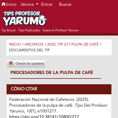
Ir al menú de navegación principal
Ir al contenido principal
Ir al pie de página del sitio
Inicio
Idioma
Entrar
Buscar
Tip Actual
Tips Publicados
Sobre el Profesor Yarumo
INICIO
/
ARCHIVOS
/
2025: TIP 217 PULPA DE CAFÉ
/
DOCUMENTOS DEL TIP
PROCESADORES DE LA PULPA DE CAFÉ
CÓMO CITAR
Federación Nacional de Cafeteros. (2025).
Procesadores de la pulpa de café.
Tips Del Profesor
Yarumo
,
10
(1), e1001217.
https://doi.org/10.38141/10800/217