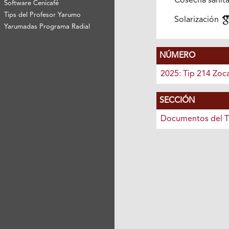
Cosecha sanita
Software Cenicafé
Tips del Profesor Yarumo
Solarización
Yarumadas Programa Radial
NÚMERO
2025: Tip 214 Zoc
SECCIÓN
Documentos del T