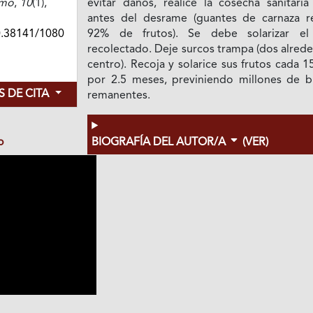
umo
,
10
(1),
evitar daños, realice la cosecha sanitaria
antes del desrame (guantes de carnaza re
0.38141/1080
92% de frutos). Se debe solarizar el
recolectado. Deje surcos trampa (dos alred
centro). Recoja y solarice sus frutos cada 1
por 2.5 meses, previniendo millones de b
 DE CITA
remanentes.
o
BIOGRAFÍA DEL AUTOR/A
(VER)