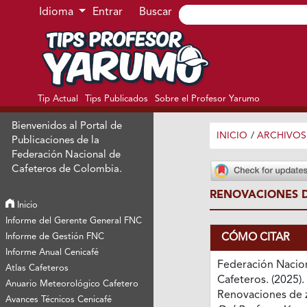
Ir al menú de navegación principal
Ir al contenido principal
Ir al pie de página del sitio
Idioma
Entrar
Buscar
Tip Actual
Tips Publicados
Sobre el Profesor Yarumo
Bienvenidos al Portal de
INICIO
/
ARCHIVOS
Publicaciones de la
Federación Nacional de
Cafeteros de Colombia.
RENOVACIONES 
Inicio
Informe del Gerente General FNC
CÓMO CITAR
Informe de Gestión FNC
Informe Anual Cenicafé
Federación Nacio
Atlas Cafeteros
Cafeteros. (2025).
Anuario Meteorológico Cafetero
Renovaciones de 
Avances Técnicos Cenicafé