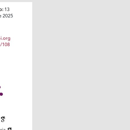
o:
13
e 2025
i.org
1/108