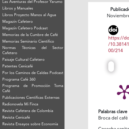
Las Aventuras del Profesor Yarumo
Libros y Manuales
Publicad
Libros Proyecto Manos al Agua
Noviembr
Magazín Cafetero
Magazín Cafetero Podcast
Memorias de la Cumbre de Café
https://do
Memorias Seminario Científico
/10.3814
Normas Técnicas del Sector
00/214
Cafetero
Paisaje Cultural Cafetero
Patentes Cenicafé
Por los Caminos de Caldas Podcast
Programa Café 360
Programa de Promoción Toma
Café
Publicaciones Científicas Externas
Radionovela Mi Finca
Revista Cafetera de Colombia
Palabras clave
Revista Cenicafé
Broca del café
Revista Ensayos sobre Economía