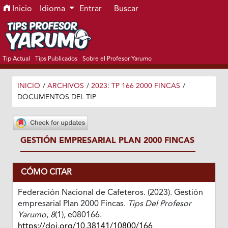
Ir al menú de navegación principal
Ir al contenido principal
Ir al pie de página del sitio
Inicio
Idioma
Entrar
Buscar
Tip Actual
Tips Publicados
Sobre el Profesor Yarumo
INICIO
/
ARCHIVOS
/
2023: TP 166 2000 FINCAS
/
DOCUMENTOS DEL TIP
GESTIÓN EMPRESARIAL PLAN 2000 FINCAS
CÓMO CITAR
Federación Nacional de Cafeteros. (2023). Gestión
empresarial Plan 2000 Fincas.
Tips Del Profesor
Yarumo
,
8
(1), e080166.
https://doi.org/10.38141/10800/166