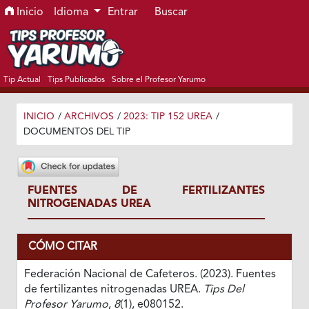
Ir al menú de navegación principal
Ir al contenido principal
Ir al pie de página del sitio
Inicio
Idioma
Entrar
Buscar
Tip Actual
Tips Publicados
Sobre el Profesor Yarumo
INICIO
/
ARCHIVOS
/
2023: TIP 152 UREA
/
DOCUMENTOS DEL TIP
FUENTES DE FERTILIZANTES
NITROGENADAS UREA
CÓMO CITAR
Federación Nacional de Cafeteros. (2023). Fuentes
de fertilizantes nitrogenadas UREA.
Tips Del
Profesor Yarumo
,
8
(1), e080152.