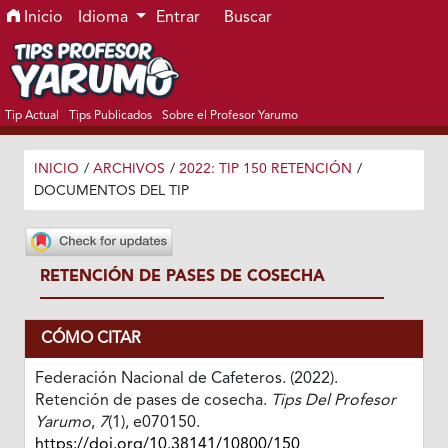
Ir al menú de navegación principal
Ir al contenido principal
Ir al pie de página del sitio
Inicio
Idioma
Entrar
Buscar
Tip Actual
Tips Publicados
Sobre el Profesor Yarumo
INICIO
/
ARCHIVOS
/
2022: TIP 150 RETENCIÓN
/
DOCUMENTOS DEL TIP
RETENCIÓN DE PASES DE COSECHA
CÓMO CITAR
Federación Nacional de Cafeteros. (2022).
Retención de pases de cosecha.
Tips Del Profesor
Yarumo
,
7
(1), e070150.
https://doi.org/10.38141/10800/150