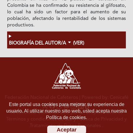
Colombia se ha confirmado su resistencia al glifosato,
lo cual ha sido un factor para el aumento de su
población, afectando la rentabilidad de los sistemas
productivos.
BIOGRAFÍA DEL AUTOR/A
(VER)
Federación Nacional de Cafeteros
| Powered by: Cenicafé
Este portal usa cookies para mejorar su experiencia de
usuario. Al utilizar nuestro sitio web, usted acepta nuestra
Al continuar utilizando este portal, aceptas nuestros
Política de cookies.
Términos y condiciones de uso
y
Política de Privacidad y
Tratamiento de Datos Personales
.
Aceptar