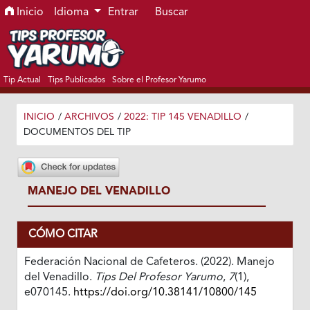
Ir al menú de navegación principal
Ir al contenido principal
Ir al pie de página del sitio
Inicio
Idioma
Entrar
Buscar
Tip Actual
Tips Publicados
Sobre el Profesor Yarumo
INICIO
/
ARCHIVOS
/
2022: TIP 145 VENADILLO
/
DOCUMENTOS DEL TIP
MANEJO DEL VENADILLO
CÓMO CITAR
Federación Nacional de Cafeteros. (2022). Manejo
del Venadillo.
Tips Del Profesor Yarumo
,
7
(1),
e070145.
https://doi.org/10.38141/10800/145