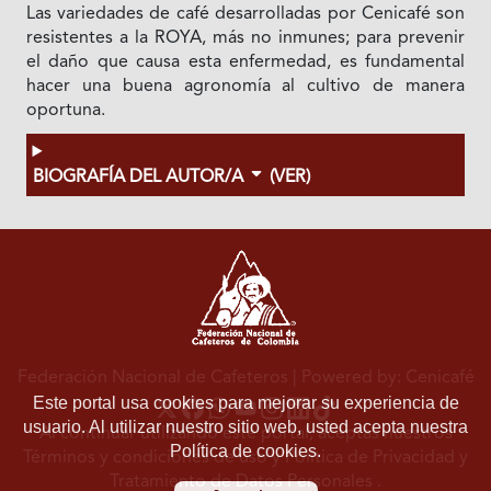
Las variedades de café desarrolladas por Cenicafé son
resistentes a la ROYA, más no inmunes; para prevenir
el daño que causa esta enfermedad, es fundamental
hacer una buena agronomía al cultivo de manera
oportuna.
BIOGRAFÍA DEL AUTOR/A
(VER)
Federación Nacional de Cafeteros
| Powered by: Cenicafé
Este portal usa cookies para mejorar su experiencia de
usuario. Al utilizar nuestro sitio web, usted acepta nuestra
Al continuar utilizando este portal, aceptas nuestros
Política de cookies.
Términos y condiciones de uso
y
Política de Privacidad y
Tratamiento de Datos Personales
.