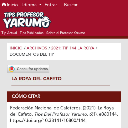
Ir al menú de navegación principal
Ir al contenido principal
Ir al pie de página del sitio
Inicio
Idioma
Entrar
Buscar
Tip Actual
Tips Publicados
Sobre el Profesor Yarumo
INICIO
/
ARCHIVOS
/
2021: TIP 144 LA ROYA
/
DOCUMENTOS DEL TIP
LA ROYA DEL CAFETO
CÓMO CITAR
Federación Nacional de Cafeteros. (2021). La Roya
del Cafeto.
Tips Del Profesor Yarumo
,
6
(1), e060144.
https://doi.org/10.38141/10800/144