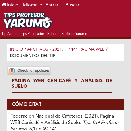
Ir al menú de navegación principal
Ir al contenido principal
Ir al pie de página del sitio
Inicio
Idioma
Entrar
Buscar
Tip Actual
Tips Publicados
Sobre el Profesor Yarumo
INICIO
/
ARCHIVOS
/
2021: TIP 141 PÁGINA WEB
/
DOCUMENTOS DEL TIP
PÁGINA WEB CENICAFÉ Y ANÁLISIS DE
SUELO
CÓMO CITAR
Federación Nacional de Cafeteros. (2021). Página
WEB Cenicafé y Análisis de Suelo.
Tips Del Profesor
Yarumo
,
6
(1), e060141.