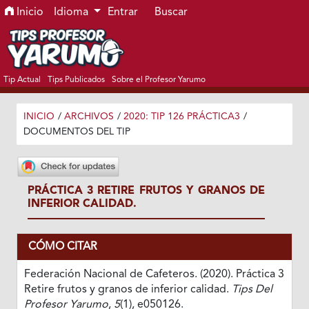
Ir al menú de navegación principal
Ir al contenido principal
Ir al pie de página del sitio
Inicio
Idioma
Entrar
Buscar
Tip Actual
Tips Publicados
Sobre el Profesor Yarumo
INICIO
/
ARCHIVOS
/
2020: TIP 126 PRÁCTICA3
/
DOCUMENTOS DEL TIP
PRÁCTICA 3 RETIRE FRUTOS Y GRANOS DE
INFERIOR CALIDAD.
CÓMO CITAR
Federación Nacional de Cafeteros. (2020). Práctica 3
Retire frutos y granos de inferior calidad.
Tips Del
Profesor Yarumo
,
5
(1), e050126.