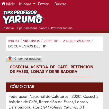
Ir al menú de navegación principal
Ir al contenido principal
Ir al pie de página del sitio
Inicio
Idioma
Entrar
Buscar
Tip Actual
Tips Publicados
Sobre el Profesor Yarumo
INICIO
/
ARCHIVOS
/
2020: TIP 112 DERRIBADORA
/
DOCUMENTOS DEL TIP
COSECHA ASISTIDA DE CAFÉ, RETENCIÓN
DE PASES, LONAS Y DERRIBADORA
CÓMO CITAR
Federación Nacional de Cafeteros. (2020). Cosecha
Asistida de Café, Retención de Pases, Lonas y
Derribadora.
Tips Del Profesor Yarumo
,
5
(1),