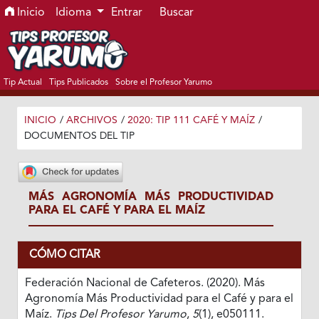
Ir al menú de navegación principal
Ir al contenido principal
Ir al pie de página del sitio
Inicio
Idioma
Entrar
Buscar
Tip Actual
Tips Publicados
Sobre el Profesor Yarumo
INICIO
/
ARCHIVOS
/
2020: TIP 111 CAFÉ Y MAÍZ
/
DOCUMENTOS DEL TIP
MÁS AGRONOMÍA MÁS PRODUCTIVIDAD
PARA EL CAFÉ Y PARA EL MAÍZ
CÓMO CITAR
Federación Nacional de Cafeteros. (2020). Más
Agronomía Más Productividad para el Café y para el
Maíz.
Tips Del Profesor Yarumo
,
5
(1), e050111.