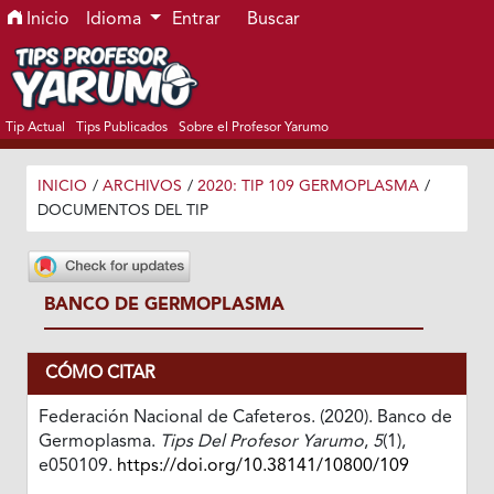
Ir al menú de navegación principal
Ir al contenido principal
Ir al pie de página del sitio
Inicio
Idioma
Entrar
Buscar
Tip Actual
Tips Publicados
Sobre el Profesor Yarumo
INICIO
/
ARCHIVOS
/
2020: TIP 109 GERMOPLASMA
/
DOCUMENTOS DEL TIP
BANCO DE GERMOPLASMA
CÓMO CITAR
Federación Nacional de Cafeteros. (2020). Banco de
Germoplasma.
Tips Del Profesor Yarumo
,
5
(1),
e050109.
https://doi.org/10.38141/10800/109