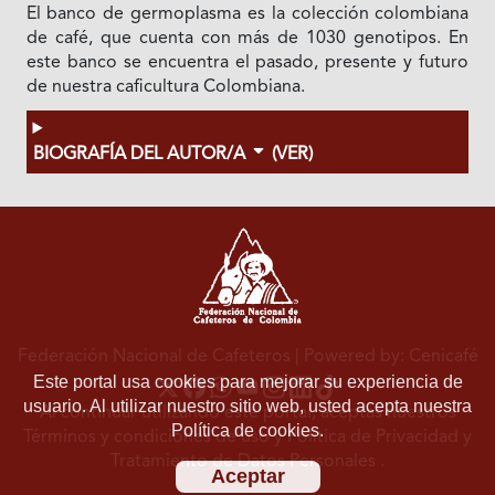
El banco de germoplasma es la colección colombiana
de café, que cuenta con más de 1030 genotipos. En
este banco se encuentra el pasado, presente y futuro
de nuestra caficultura Colombiana.
BIOGRAFÍA DEL AUTOR/A
(VER)
Federación Nacional de Cafeteros
| Powered by: Cenicafé
Este portal usa cookies para mejorar su experiencia de
usuario. Al utilizar nuestro sitio web, usted acepta nuestra
Al continuar utilizando este portal, aceptas nuestros
Política de cookies.
Términos y condiciones de uso
y
Política de Privacidad y
Tratamiento de Datos Personales
.
Aceptar