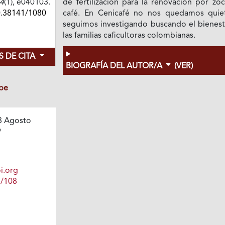
4
(1), e040103.
de fertilización para la renovación por zo
0.38141/1080
café. En Cenicafé no nos quedamos quie
seguimos investigando buscando el bienest
las familias caficultoras colombianas.
 DE CITA
BIOGRAFÍA DEL AUTOR/A
(VER)
be
8 Agosto
9
i.org
1/108