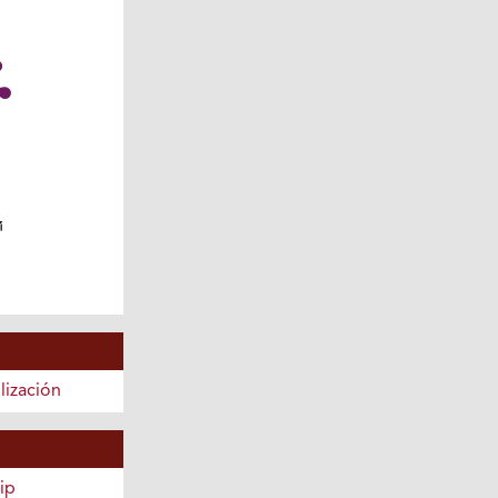
lización
ip