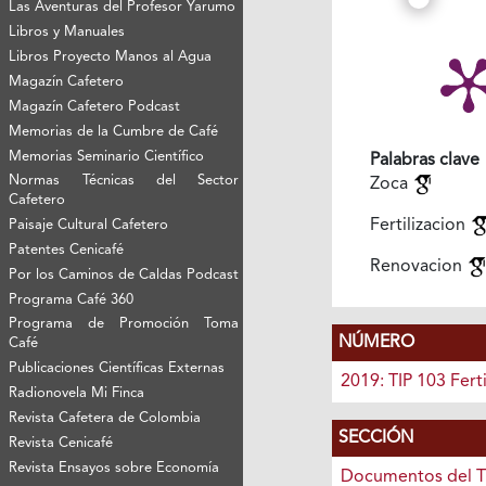
Las Aventuras del Profesor Yarumo
Libros y Manuales
Libros Proyecto Manos al Agua
Magazín Cafetero
Magazín Cafetero Podcast
Memorias de la Cumbre de Café
Memorias Seminario Científico
Palabras clave
Normas Técnicas del Sector
Zoca
Cafetero
Fertilizacion
Paisaje Cultural Cafetero
Patentes Cenicafé
Renovacion
Por los Caminos de Caldas Podcast
Programa Café 360
Programa de Promoción Toma
NÚMERO
Café
Publicaciones Científicas Externas
2019: TIP 103 Ferti
Radionovela Mi Finca
Revista Cafetera de Colombia
SECCIÓN
Revista Cenicafé
Revista Ensayos sobre Economía
Documentos del T