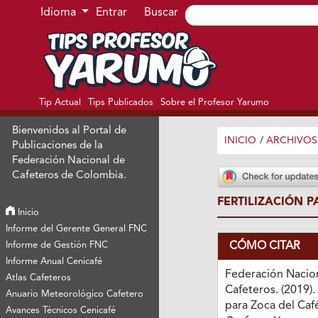
Ir al menú de navegación principal
Ir al contenido principal
Ir al pie de página del sitio
Idioma
Entrar
Buscar
Tip Actual
Tips Publicados
Sobre el Profesor Yarumo
Bienvenidos al Portal de
INICIO
/
ARCHIVOS
Publicaciones de la
Federación Nacional de
Cafeteros de Colombia.
FERTILIZACIÓN P
Inicio
Informe del Gerente General FNC
CÓMO CITAR
Informe de Gestión FNC
Informe Anual Cenicafé
Federación Nacio
Atlas Cafeteros
Cafeteros. (2019). 
Anuario Meteorológico Cafetero
para Zoca del Caf
Avances Técnicos Cenicafé