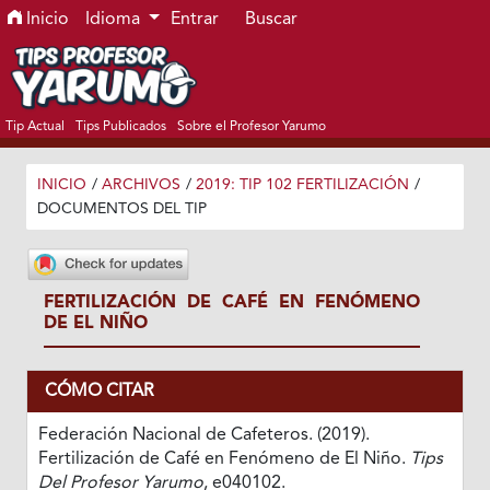
Ir al menú de navegación principal
Ir al contenido principal
Ir al pie de página del sitio
Inicio
Idioma
Entrar
Buscar
Tip Actual
Tips Publicados
Sobre el Profesor Yarumo
INICIO
/
ARCHIVOS
/
2019: TIP 102 FERTILIZACIÓN
/
DOCUMENTOS DEL TIP
FERTILIZACIÓN DE CAFÉ EN FENÓMENO
DE EL NIÑO
CÓMO CITAR
Federación Nacional de Cafeteros. (2019).
Fertilización de Café en Fenómeno de El Niño.
Tips
Del Profesor Yarumo
, e040102.