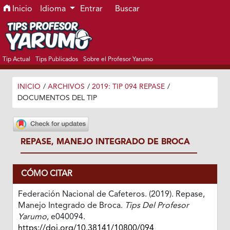
Ir al menú de navegación principal
Ir al contenido principal
Ir al pie de página del sitio
Inicio
Idioma
Entrar
Buscar
Tip Actual
Tips Publicados
Sobre el Profesor Yarumo
INICIO
/
ARCHIVOS
/
2019: TIP 094 REPASE
/
DOCUMENTOS DEL TIP
REPASE, MANEJO INTEGRADO DE BROCA
CÓMO CITAR
Federación Nacional de Cafeteros. (2019). Repase,
Manejo Integrado de Broca.
Tips Del Profesor
Yarumo
, e040094.
https://doi.org/10.38141/10800/094