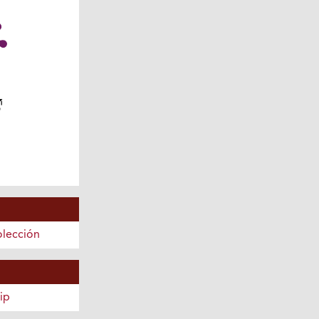
olección
ip