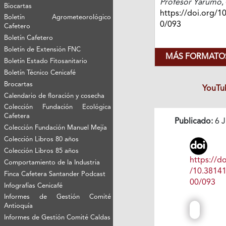
Profesor Yarumo
,
Biocartas
https://doi.org/1
Boletín Agrometeorológico
0/093
Cafetero
Boletín Cafetero
Boletín de Extensión FNC
MÁS FORMATOS
Boletín Estado Fitosanitario
Boletín Técnico Cenicafé
Brocartas
YouTu
Calendario de floración y cosecha
Colección Fundación Ecológica
Cafetera
Publicado:
6 J
Colección Fundación Manuel Mejía
Colección Libros 80 años
Colección Libros 85 años
https://do
Comportamiento de la Industria
/10.3814
Finca Cafetera Santander Podcast
00/093
Infografías Cenicafé
Informes de Gestión Comité
Antioquía
Informes de Gestión Comité Caldas