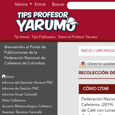
Ir al menú de navegación principal
Ir al contenido principal
Ir al pie de página del sitio
Idioma
Entrar
Buscar
Tip Actual
Tips Publicados
Sobre el Profesor Yarumo
Bienvenidos al Portal de
INICIO
/
ARCHIVOS
Publicaciones de la
Federación Nacional de
Cafeteros de Colombia.
RECOLECCIÓN DE
Inicio
Informe del Gerente General FNC
CÓMO CITAR
Informe de Gestión FNC
Informe Anual Cenicafé
Federación Nacio
Atlas Cafeteros
Cafeteros. (2019)
Anuario Meteorológico Cafetero
de Café con Lona
Avances Técnicos Cenicafé