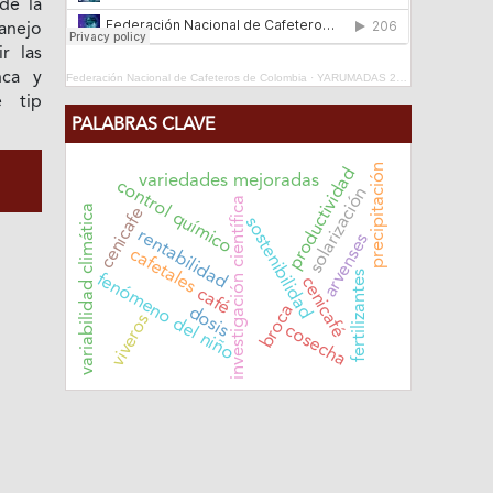
de la
manejo
r las
nca y
Federación Nacional de Cafeteros de Colombia
·
YARUMADAS 2024
e tip
PALABRAS CLAVE
precipitación
productividad
variedades mejoradas
control químico
solarización
investigación científica
variabilidad climática
cenicafe
sostenibilidad
rentabilidad
arvenses
cafetales
fertilizantes
fenómeno del niño
cenicafé
café
broca
dosis
viveros
cosecha