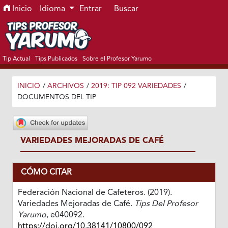
Ir al menú de navegación principal
Ir al contenido principal
Ir al pie de página del sitio
Inicio
Idioma
Entrar
Buscar
Tip Actual
Tips Publicados
Sobre el Profesor Yarumo
INICIO
/
ARCHIVOS
/
2019: TIP 092 VARIEDADES
/
DOCUMENTOS DEL TIP
VARIEDADES MEJORADAS DE CAFÉ
CÓMO CITAR
Federación Nacional de Cafeteros. (2019).
Variedades Mejoradas de Café.
Tips Del Profesor
Yarumo
, e040092.
https://doi.org/10.38141/10800/092