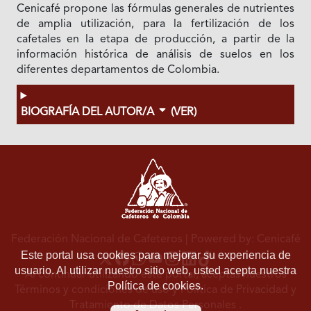
Cenicafé propone las fórmulas generales de nutrientes
de amplia utilización, para la fertilización de los
cafetales en la etapa de producción, a partir de la
información histórica de análisis de suelos en los
diferentes departamentos de Colombia.
BIOGRAFÍA DEL AUTOR/A
(VER)
Federación Nacional de Cafeteros
| Powered by: Cenicafé
Este portal usa cookies para mejorar su experiencia de
usuario. Al utilizar nuestro sitio web, usted acepta nuestra
Al continuar utilizando este portal, aceptas nuestros
Política de cookies.
Términos y condiciones de uso
y
Política de Privacidad y
Tratamiento de Datos Personales
.