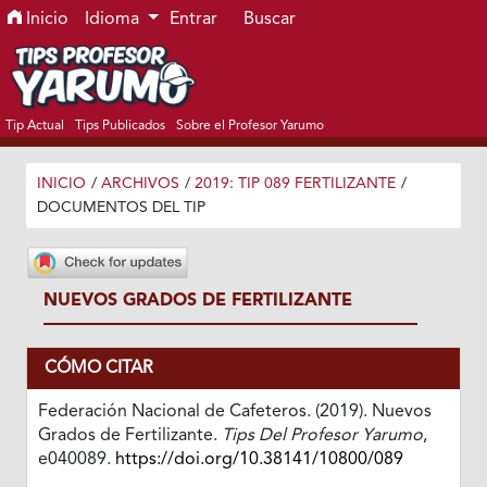
Ir al menú de navegación principal
Ir al contenido principal
Ir al pie de página del sitio
Inicio
Idioma
Entrar
Buscar
Tip Actual
Tips Publicados
Sobre el Profesor Yarumo
INICIO
/
ARCHIVOS
/
2019: TIP 089 FERTILIZANTE
/
DOCUMENTOS DEL TIP
NUEVOS GRADOS DE FERTILIZANTE
CÓMO CITAR
Federación Nacional de Cafeteros. (2019). Nuevos
Grados de Fertilizante.
Tips Del Profesor Yarumo
,
e040089.
https://doi.org/10.38141/10800/089