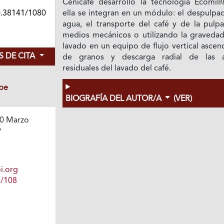
Cenicafé desarrolló la tecnología Ecomill
0.38141/1080
ella se integran en un módulo: el despulpa
agua, el transporte del café y de la pulpa
medios mecánicos o utilizando la gravedad,
lavado en un equipo de flujo vertical asce
 DE CITA
de granos y descarga radial de las 
residuales del lavado del café.
be
BIOGRAFÍA DEL AUTOR/A
(VER)
0 Marzo
9
i.org
1/108