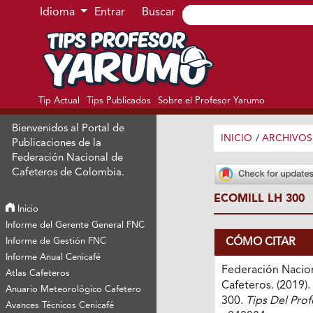
Ir al menú de navegación principal
Ir al contenido principal
Ir al pie de página del sitio
Idioma
Entrar
Buscar
Tip Actual
Tips Publicados
Sobre el Profesor Yarumo
Bienvenidos al Portal de
INICIO
/
ARCHIVOS
Publicaciones de la
Federación Nacional de
Cafeteros de Colombia.
ECOMILL LH 300
Inicio
Informe del Gerente General FNC
CÓMO CITAR
Informe de Gestión FNC
Informe Anual Cenicafé
Federación Nacio
Atlas Cafeteros
Cafeteros. (2019).
Anuario Meteorológico Cafetero
300.
Tips Del Pro
Avances Técnicos Cenicafé