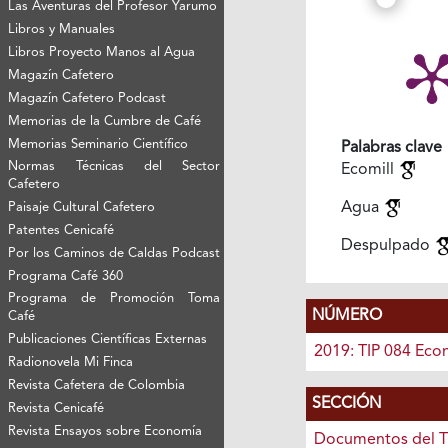
Las Aventuras del Profesor Yarumo
Libros y Manuales
Libros Proyecto Manos al Agua
Magazín Cafetero
Magazín Cafetero Podcast
Memorias de la Cumbre de Café
Memorias Seminario Científico
Palabras clave
Normas Técnicas del Sector
Ecomill
Cafetero
Agua
Paisaje Cultural Cafetero
Patentes Cenicafé
Despulpado
Por los Caminos de Caldas Podcast
Programa Café 360
Programa de Promoción Toma
NÚMERO
Café
Publicaciones Científicas Externas
2019: TIP 084 Ecom
Radionovela Mi Finca
Revista Cafetera de Colombia
SECCIÓN
Revista Cenicafé
Revista Ensayos sobre Economía
Documentos del T