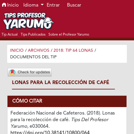
Ir al menú de navegación principal
Ir al contenido principal
Ir al pie de página del sitio
Inicio
Idioma
Entrar
Buscar
Tip Actual
Tips Publicados
Sobre el Profesor Yarumo
INICIO
/
ARCHIVOS
/
2018: TIP 64 LONAS
/
DOCUMENTOS DEL TIP
LONAS PARA LA RECOLECCIÓN DE CAFÉ
CÓMO CITAR
Federación Nacional de Cafeteros. (2018). Lonas
para la recolección de café.
Tips Del Profesor
Yarumo
, e030064.
https://doi.org/10.38141/10800/064