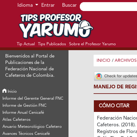
Ir al menú de navegación principal
Ir al contenido principal
Ir al pie de página del sitio
Idioma
Entrar
Buscar
Tip Actual
Tips Publicados
Sobre el Profesor Yarumo
Bienvenidos al Portal de
INICIO
/
ARCHIVOS
Publicaciones de la
Federación Nacional de
Cafeteros de Colombia.
MANEJO DE REGI
Inicio
Informe del Gerente General FNC
CÓMO CITAR
Informe de Gestión FNC
Informe Anual Cenicafé
Federación Nacio
Atlas Cafeteros
Cafeteros. (2018)
Anuario Meteorológico Cafetero
Registros de Flor
Avances Técnicos Cenicafé