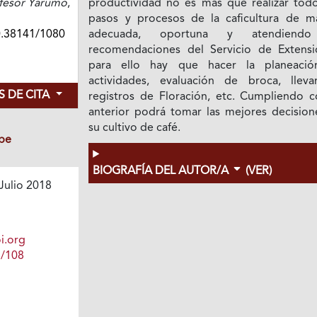
ofesor Yarumo
,
productividad no es más que realizar todo
pasos y procesos de la caficultura de m
0.38141/1080
adecuada, oportuna y atendiendo
recomendaciones del Servicio de Extensi
para ello hay que hacer la planeaci
actividades, evaluación de broca, lleva
 DE CITA
registros de Floración, etc. Cumpliendo c
anterior podrá tomar las mejores decision
su cultivo de café.
be
BIOGRAFÍA DEL AUTOR/A
(VER)
Julio 2018
i.org
1/108