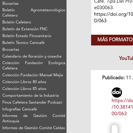
Café.
Tips Del Pr
Biocartas
e030063.
Boletín Agrometeorológico
https://doi.org/1
Cafetero
0/063
Boletín Cafetero
Boletín de Extensión FNC
Boletín Estado Fitosanitario
MÁS FORMATOS
Boletín Técnico Cenicafé
Brocartas
Calendario de floración y cosecha
YouTu
Colección Fundación Ecológica
Cafetera
Colección Fundación Manuel Mejía
Publicado:
11 
Colección Libros 80 años
Colección Libros 85 años
Comportamiento de la Industria
https://do
Finca Cafetera Santander Podcast
/10.3814
Infografías Cenicafé
00/063
Informes de Gestión Comité
Antioquía
Informes de Gestión Comité Caldas