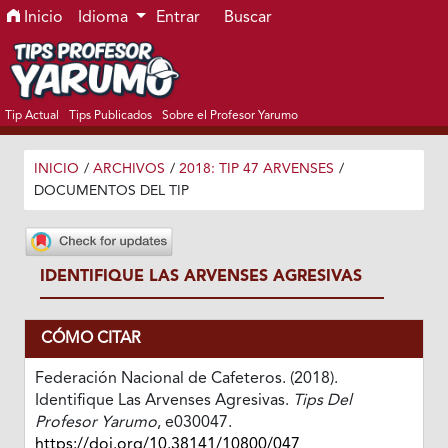
Ir al menú de navegación principal
Ir al contenido principal
Ir al pie de página del sitio
Inicio
Idioma
Entrar
Buscar
Tip Actual
Tips Publicados
Sobre el Profesor Yarumo
INICIO
/
ARCHIVOS
/
2018: TIP 47 ARVENSES
/
DOCUMENTOS DEL TIP
IDENTIFIQUE LAS ARVENSES AGRESIVAS
CÓMO CITAR
Federación Nacional de Cafeteros. (2018).
Identifique Las Arvenses Agresivas.
Tips Del
Profesor Yarumo
, e030047.
https://doi.org/10.38141/10800/047