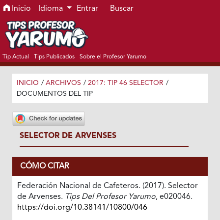
Ir al menú de navegación principal
Ir al contenido principal
Ir al pie de página del sitio
Inicio
Idioma
Entrar
Buscar
Tip Actual
Tips Publicados
Sobre el Profesor Yarumo
INICIO
/
ARCHIVOS
/
2017: TIP 46 SELECTOR
/
DOCUMENTOS DEL TIP
SELECTOR DE ARVENSES
CÓMO CITAR
Federación Nacional de Cafeteros. (2017). Selector
de Arvenses.
Tips Del Profesor Yarumo
, e020046.
https://doi.org/10.38141/10800/046