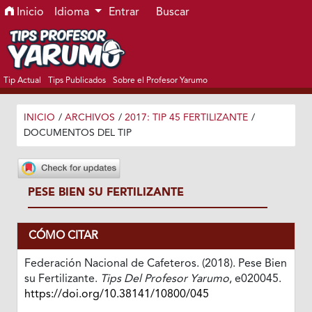
Ir al menú de navegación principal
Ir al contenido principal
Ir al pie de página del sitio
Inicio
Idioma
Entrar
Buscar
Tip Actual
Tips Publicados
Sobre el Profesor Yarumo
INICIO
/
ARCHIVOS
/
2017: TIP 45 FERTILIZANTE
/
DOCUMENTOS DEL TIP
PESE BIEN SU FERTILIZANTE
CÓMO CITAR
Federación Nacional de Cafeteros. (2018). Pese Bien
su Fertilizante.
Tips Del Profesor Yarumo
, e020045.
https://doi.org/10.38141/10800/045