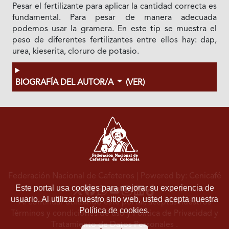
Pesar el fertilizante para aplicar la cantidad correcta es
fundamental. Para pesar de manera adecuada
podemos usar la gramera. En este tip se muestra el
peso de diferentes fertilizantes entre ellos hay: dap,
urea, kieserita, cloruro de potasio.
BIOGRAFÍA DEL AUTOR/A
(VER)
Federación Nacional de Cafeteros
| Powered by: Cenicafé
Este portal usa cookies para mejorar su experiencia de
usuario. Al utilizar nuestro sitio web, usted acepta nuestra
Al continuar utilizando este portal, aceptas nuestros
Política de cookies.
Términos y condiciones de uso
y
Política de Privacidad y
Tratamiento de Datos Personales
.