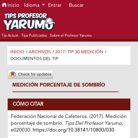
Ir al menú de navegación principal
Ir al contenido principal
Ir al pie de página del sitio
Inicio
Idioma
Entrar
Buscar
Tip Actual
Tips Publicados
Sobre el Profesor Yarumo
INICIO
/
ARCHIVOS
/
2017: TIP 30 MEDICIÓN
/
DOCUMENTOS DEL TIP
MEDICIÓN PORCENTAJE DE SOMBRÍO
CÓMO CITAR
Federación Nacional de Cafeteros. (2017). Medición
porcentaje de sombrío.
Tips Del Profesor Yarumo
,
e020030.
https://doi.org/10.38141/10800/030