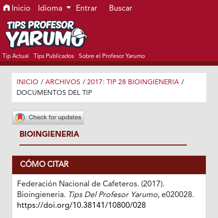
Ir al menú de navegación principal
Ir al contenido principal
Ir al pie de página del sitio
Inicio
Idioma
Entrar
Buscar
Tip Actual
Tips Publicados
Sobre el Profesor Yarumo
INICIO
/
ARCHIVOS
/
2017: TIP 28 BIOINGIENERIA
/
DOCUMENTOS DEL TIP
BIOINGIENERIA
CÓMO CITAR
Federación Nacional de Cafeteros. (2017).
Bioingieneria.
Tips Del Profesor Yarumo
, e020028.
https://doi.org/10.38141/10800/028