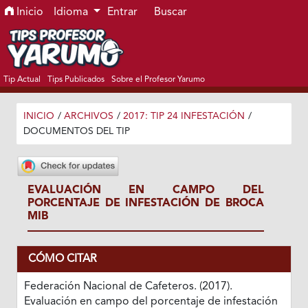
Ir al menú de navegación principal
Ir al contenido principal
Ir al pie de página del sitio
Inicio
Idioma
Entrar
Buscar
Tip Actual
Tips Publicados
Sobre el Profesor Yarumo
INICIO
/
ARCHIVOS
/
2017: TIP 24 INFESTACIÓN
/
DOCUMENTOS DEL TIP
EVALUACIÓN EN CAMPO DEL
PORCENTAJE DE INFESTACIÓN DE BROCA
MIB
CÓMO CITAR
Federación Nacional de Cafeteros. (2017).
Evaluación en campo del porcentaje de infestación