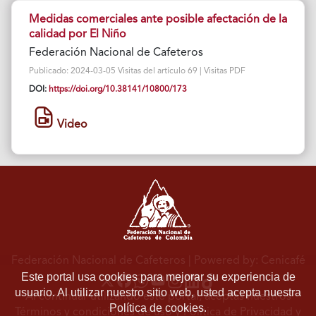
Medidas comerciales ante posible afectación de la
calidad por El Niño
Federación Nacional de Cafeteros
Publicado: 2024-03-05 Visitas del artículo 69 | Visitas PDF
DOI:
https://doi.org/10.38141/10800/173
Video
Federación Nacional de Cafeteros
| Powered by: Cenicafé
Este portal usa cookies para mejorar su experiencia de
usuario. Al utilizar nuestro sitio web, usted acepta nuestra
Al continuar utilizando este portal, aceptas nuestros
Política de cookies.
Términos y condiciones de uso
y
Política de Privacidad y