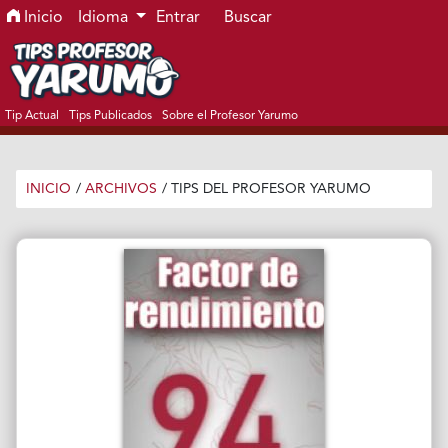
Ir al menú de navegación principal
Ir al contenido principal
Ir al pie de página del sitio
Inicio
Idioma
Entrar
Buscar
Tip Actual
Tips Publicados
Sobre el Profesor Yarumo
INICIO
/
ARCHIVOS
/
TIPS DEL PROFESOR YARUMO