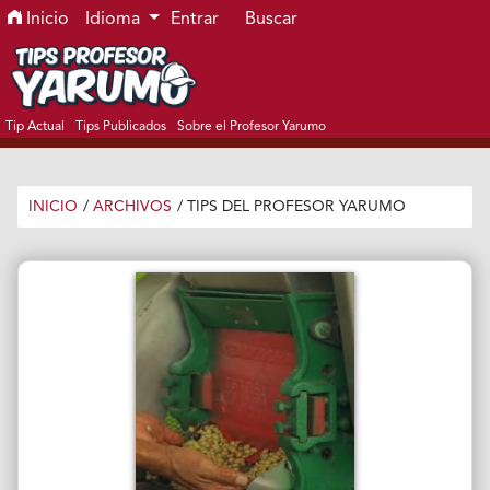
Ir al menú de navegación principal
Ir al contenido principal
Ir al pie de página del sitio
Inicio
Idioma
Entrar
Buscar
Tip Actual
Tips Publicados
Sobre el Profesor Yarumo
INICIO
/
ARCHIVOS
/
TIPS DEL PROFESOR YARUMO