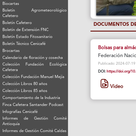
Biocartas
Boletín Agrometeorológico
Cafetero
Boletín Cafetero
DOCUMENTOS DE
Boletín de Extensión FNC
Boletín Estado Fitosanitario
Boletín Técnico Cenicafé
Bolsas para almá
Brocartas
Federación Naci
Calendario de floración y cosecha
Publicado: 2024-07-19 Vi
Colección Fundación Ecológica
Cafetera
DOI:
https://doi.org/
Colección Fundación Manuel Mejía
Colección Libros 80 años
Video
Colección Libros 85 años
Comportamiento de la Industria
Finca Cafetera Santander Podcast
Infografías Cenicafé
Informes de Gestión Comité
Antioquía
Informes de Gestión Comité Caldas