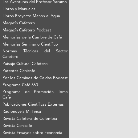
Las Aventuras del Profesor Yarumo
Libros y Manuales
Libros Proyecto Manos al Agua
Magazín Cafetero
Magazín Cafetero Podcast
Memorias de la Cumbre de Café
Memorias Seminario Científico
Normas Técnicas del Sector
Cafetero
Paisaje Cultural Cafetero
Patentes Cenicafé
Por los Caminos de Caldas Podcast
Programa Café 360
Programa de Promoción Toma
Café
Publicaciones Científicas Externas
Radionovela Mi Finca
Revista Cafetera de Colombia
Revista Cenicafé
Revista Ensayos sobre Economía