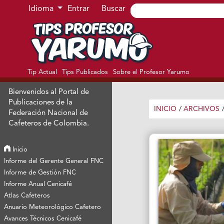
Ir al menú de navegación principal
Ir al contenido principal
Ir al pie de página del sitio
Idioma
Entrar
Buscar
Tip Actual
Tips Publicados
Sobre el Profesor Yarumo
Bienvenidos al Portal de
Publicaciones de la
INICIO
/
ARCHIVOS
Federación Nacional de
Cafeteros de Colombia.
Inicio
Informe del Gerente General FNC
Informe de Gestión FNC
Informe Anual Cenicafé
Atlas Cafeteros
Anuario Meteorológico Cafetero
Avances Técnicos Cenicafé