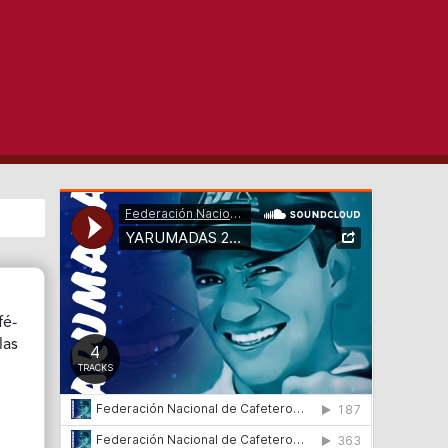
fé-
las