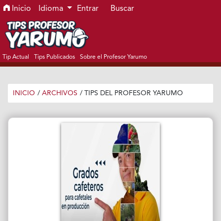
Ir al menú de navegación principal
Ir al contenido principal
Ir al pie de página del sitio
Inicio
Idioma
Entrar
Buscar
Tip Actual
Tips Publicados
Sobre el Profesor Yarumo
INICIO
/
ARCHIVOS
/
TIPS DEL PROFESOR YARUMO