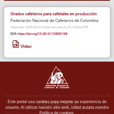
Grados cafeteros para cafetales en producción
Federación Nacional de Cafeteros de Colombia
Publicado: 2025-04-22 Visitas del artículo 70 | Visitas PDF
DOI:
https://doi.org/10.38141/10800/188
Video
Federación Nacional de Cafeteros
| Powered by: Cenicafé
Este portal usa cookies para mejorar su experiencia de
usuario. Al utilizar nuestro sitio web, usted acepta nuestra
Al continuar utilizando este portal, aceptas nuestros
Política de cookies.