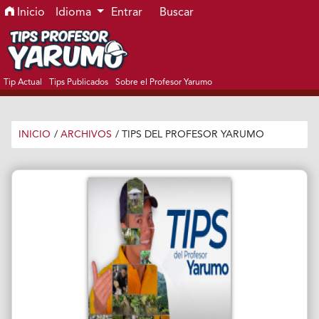
Ir al menú de navegación principal
Ir al contenido principal
Ir al pie de página del sitio
Inicio
Idioma
Entrar
Buscar
Tip Actual
Tips Publicados
Sobre el Profesor Yarumo
INICIO
/
ARCHIVOS
/
TIPS DEL PROFESOR YARUMO