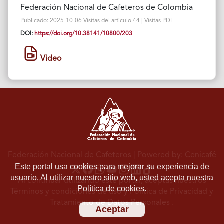
Federación Nacional de Cafeteros de Colombia
Publicado: 2025-10-06 Visitas del artículo 44 | Visitas PDF
DOI:
https://doi.org/10.38141/10800/203
Video
Federación Nacional de Cafeteros
| Powered by: Cenicafé
Este portal usa cookies para mejorar su experiencia de
usuario. Al utilizar nuestro sitio web, usted acepta nuestra
Al continuar utilizando este portal, aceptas nuestros
Política de cookies.
Términos y condiciones de uso
y
Política de Privacidad y
Tratamiento de Datos Personales
.
Aceptar