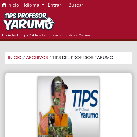
Ir al menú de navegación principal
Ir al contenido principal
Ir al pie de página del sitio
Inicio
Idioma
Entrar
Buscar
Tip Actual
Tips Publicados
Sobre el Profesor Yarumo
INICIO
/
ARCHIVOS
/
TIPS DEL PROFESOR YARUMO