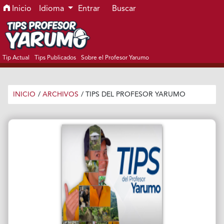
Ir al menú de navegación principal
Ir al contenido principal
Ir al pie de página del sitio
Inicio
Idioma
Entrar
Buscar
Tip Actual
Tips Publicados
Sobre el Profesor Yarumo
INICIO
/
ARCHIVOS
/
TIPS DEL PROFESOR YARUMO