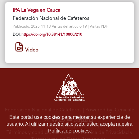
IPA La Vega en Cauca
Federación Nacional de Cafeteros
Publicado: 2025-11-13 Visitas del artículo 19 | Visitas PDF
DOI:
https://doi.org/10.38141/10800/210
Video
Federación Nacional de Cafeteros
| Powered by: Cenicafé
Este portal usa cookies para mejorar su experiencia de
usuario. Al utilizar nuestro sitio web, usted acepta nuestra
Al continuar utilizando este portal, aceptas nuestros
Política de cookies.
Términos y condiciones de uso
y
Política de Privacidad y